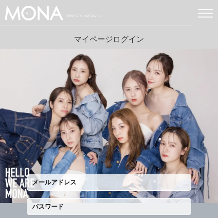
togg
navi
マイページログイン