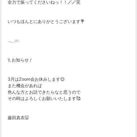
全力で振ってくださいねっ！！🪄🪄笑
いつもほんとにありがとうございます💐
𓂃 𓈒𓏸◌‬
\\ お知らせ /
3月はZoom会お休みします😌
また機会があれば
色んな方とお話できたらなと思うので
その時はよろしくお願いいたします🥰
藤田真衣🐷