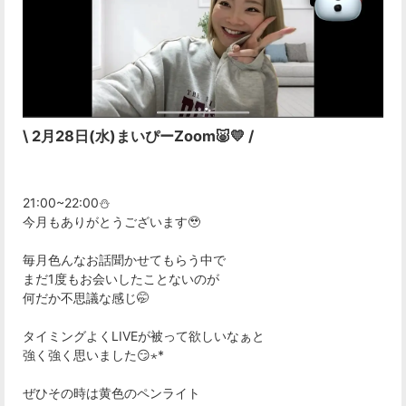
\ 2月28日(水)まいぴーZoom🐷💛 /
21:00~22:00⛄️
今月もありがとうございます🥹
毎月色んなお話聞かせてもらう中で
まだ1度もお会いしたことないのが
何だか不思議な感じ🤭
タイミングよくLIVEが被って欲しいなぁと
強く強く思いました😏⋆*
ぜひその時は黄色のペンライト