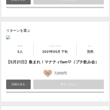
リターンを選ぶ
支援数
お届け予定日
残り
3人
2021年05月 下旬
完売
【5月21日】集まれ！マナティfam♡（プチ飲み会）
7,000円
70
詳細を見る
終了しました