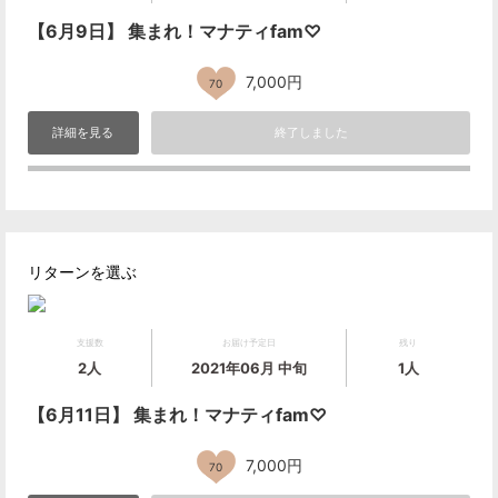
【6月9日】 集まれ！マナティfam♡
7,000円
70
詳細を見る
終了しました
リターンを選ぶ
支援数
お届け予定日
残り
2人
2021年06月 中旬
1人
【6月11日】 集まれ！マナティfam♡
7,000円
70