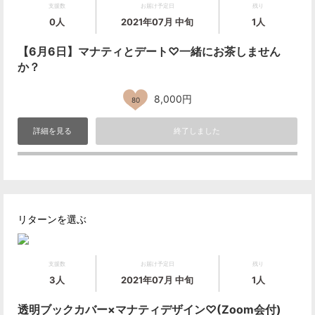
支援数
お届け予定日
残り
0人
2021年07月 中旬
1人
【6月6日】マナティとデート♡一緒にお茶しません
か？
8,000円
80
詳細を見る
終了しました
リターンを選ぶ
支援数
お届け予定日
残り
3人
2021年07月 中旬
1人
透明ブックカバー×マナティデザイン♡(Zoom会付)