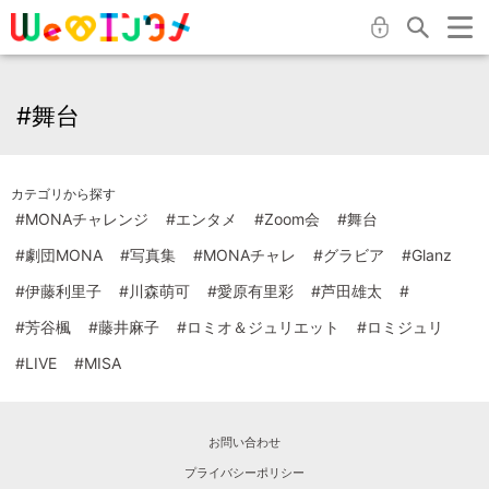
#舞台
カテゴリから探す
#MONAチャレンジ
#エンタメ
#Zoom会
#舞台
#劇団MONA
#写真集
#MONAチャレ
#グラビア
#Glanz
#伊藤利里子
#川森萌可
#愛原有里彩
#芦田雄太
#
#芳谷楓
#藤井麻子
#ロミオ＆ジュリエット
#ロミジュリ
#LIVE
#MISA
お問い合わせ
プライバシーポリシー