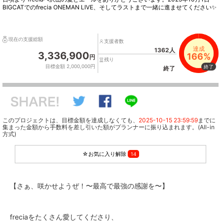
BIGCATでのfrecia ONEMAN LIVE、そしてラストまで一緒に進ませてください✨
現在の支援総額
支援者数
達成
1362人
3,336,900
166%
円
残り
目標金額 2,000,000円
終了
終了
このプロジェクトは、目標金額を達成しなくても、
2025-10-15 23:59:59
までに
集まった金額から手数料を差し引いた額がプランナーに振り込まれます。(All-in
方式)
☆お気に入り解除
14
【さぁ、咲かせようぜ！〜最高で最強の感謝を〜】
freciaをたくさん愛してくださり、