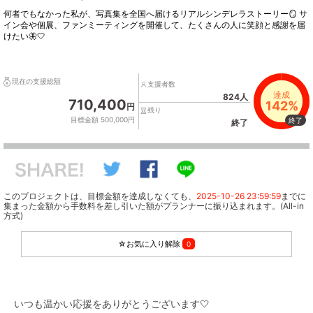
何者でもなかった私が、写真集を全国へ届けるリアルシンデレラストーリー🪞 サ
イン会や個展、ファンミーティングを開催して、たくさんの人に笑顔と感謝を届
けたい🦋‎🤍
現在の支援総額
支援者数
達成
824人
710,400
142%
円
残り
目標金額 500,000円
終了
終了
このプロジェクトは、目標金額を達成しなくても、
2025-10-26 23:59:59
までに
集まった金額から手数料を差し引いた額がプランナーに振り込まれます。(All-in
方式)
☆お気に入り解除
0
いつも温かい応援をありがとうございます🤍