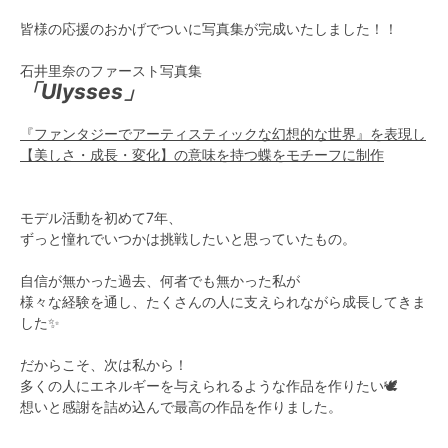
皆様の応援のおかげでついに写真集が完成いたしました！！
石井里奈のファースト写真集
「Ulysses」
『ファンタジーでアーティスティックな幻想的な世界』を表現し
【美しさ・成長・変化】の意味を持つ蝶をモチーフに制作
モデル活動を初めて7年、
ずっと憧れでいつかは挑戦したいと思っていたもの。
自信が無かった過去、何者でも無かった私が
様々な経験を通し、たくさんの人に支えられながら成長してきま
した✨
だからこそ、次は私から！
多くの人にエネルギーを与えられるような作品を作りたい🕊
想いと感謝を詰め込んで最高の作品を作りました。