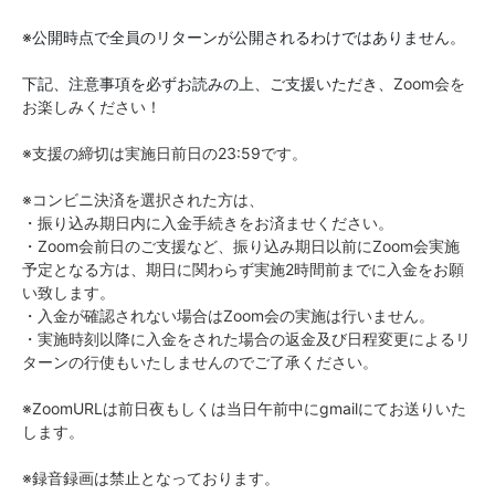
※公開時点で全員のリターンが公開されるわけではありません。
下記、注意事項を必ずお読みの上、ご支援いただき、
Zoom会を
お楽しみください！
※支援の締切は実施日前日の23:59です。
※コンビニ決済を選択された方は、
・振り込み期日内に入金手続きをお済ませください。
・Zoom会前日のご支援など、振り込み期日以前にZoom会実施
予定となる方は、期日に関わらず実施2時間前までに入金をお願
い致します。
・入金が確認されない場合はZoom会の実施は行いません。
・実施時刻以降に入金をされた場合の返金及び日程変更によるリ
ターンの行使もいたしませんのでご了承ください。
※ZoomURLは前日夜もしくは当日午前中にgmailにてお送りいた
します。
※録音録画は禁止となっております。