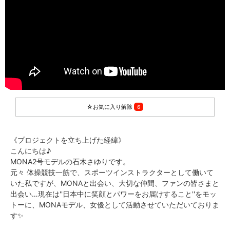
☆お気に入り解除
6
《プロジェクトを立ち上げた経緯》
こんにちは♪
MONA2号モデルの石木さゆりです。
元々 体操競技一筋で、スポーツインストラクターとして働いて
いた私ですが、MONAと出会い、大切な仲間、ファンの皆さまと
出会い…現在は''日本中に笑顔とパワーをお届けすること''をモッ
トーに、MONAモデル、女優として活動させていただいておりま
す✨