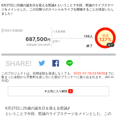
6月27日に25歳の誕生日を迎える哲誠♪ ということで今回、哲誠のライブステー
ジをメインとした、この日限りのスペシャルライブを開催することが決定いたし
ました✨
現在の支援総額
支援者数
達成
139人
687,500
137%
円
残り
目標金額 500,000円
終了
終了
このプロジェクトは、目標金額を達成しなくても、
2022-07-16 23:59:59
までに
集まった金額から手数料を差し引いた額がプランナーに振り込まれます。(All-in
方式)
☆お気に入り解除
8
6月27日に25歳の誕生日を迎える哲誠♪
ということで今回、哲誠のライブステージをメインとした、この