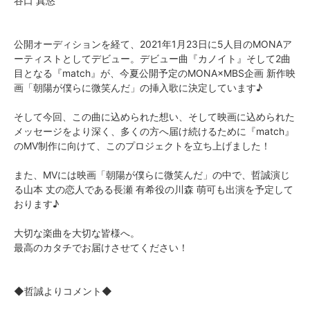
谷口 真悠
公開オーディションを経て、2021年1月23日に5人目のMONAア
ーティストとしてデビュー。デビュー曲『カノイト』そして2曲
目となる『match』が、今夏公開予定のMONA×MBS企画 新作映
画「朝陽が僕らに微笑んだ」の挿入歌に決定しています♪
そして今回、この曲に込められた想い、そして映画に込められた
メッセージをより深く、多くの方へ届け続けるために『match』
のMV制作に向けて、このプロジェクトを立ち上げました！
また、MVには映画「朝陽が僕らに微笑んだ」の中で、哲誠演じ
る山本 丈の恋人である長瀬 有希役の川森 萌可も出演を予定して
おります♪
大切な楽曲を大切な皆様へ。
最高のカタチでお届けさせてください！
◆哲誠よりコメント◆