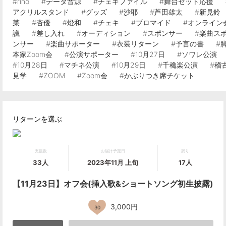
#riho
#データ音源
#チェキファイル
#舞台セット応援
アクリルスタンド
#グッズ
#沙耶
#芦田雄太
#新見鈴
菜
#杏優
#燈和
#チェキ
#ブロマイド
#オンライン
議
#差し入れ
#オーディション
#スポンサー
#楽曲ス
ンサー
#楽曲サポーター
#衣装リターン
#予言の書
#
本家Zoom会
#公演サポーター
#10月27日
#ソワレ公演
#10月28日
#マチネ公演
#10月29日
#千穐楽公演
#稽
見学
#ZOOM
#Zoom会
#かぶりつき席チケット
リターンを選ぶ
支援数
お届け予定日
残り
33人
2023年11月 上旬
17人
【11月23日】オフ会(挿入歌&ショートソング初生披露)
3,000円
30