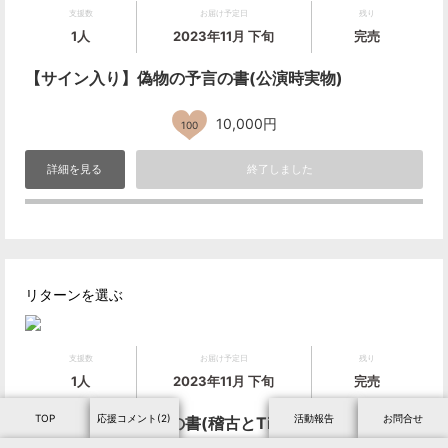
支援数
お届け予定日
残り
1人
2023年11月 下旬
完売
【サイン入り】偽物の予言の書(公演時実物)
10,000円
100
詳細を見る
終了しました
リターンを選ぶ
支援数
お届け予定日
残り
1人
2023年11月 下旬
完売
TOP
応援コメント(2)
活動報告
お問合せ
【サイン入り】予言の書(稽古とTikTokドラマで使用)